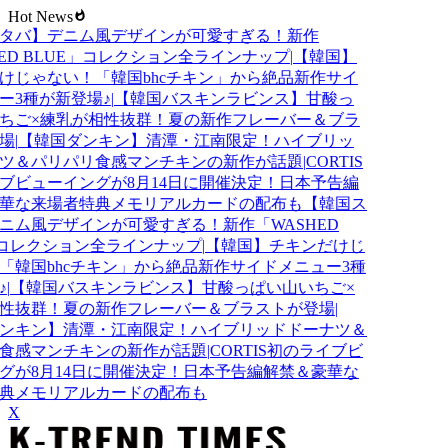
Hot News
タバ】デニム風デザインが可愛すぎる！新作
ED BLUE」コレクション全ラインナップ
|
【韓国】
じゃない！「韓国bhcチキン」から絶品新作サイ
3種が新登場♪
|
【韓国バスキンラビンス】甘酸っ
ちご×練乳が相性抜群！夏の新作フレーバー＆ブラ
場
|
【韓国ダンキン】清潭・江南限定！ハイブリッ
ツ＆パリパリ食感マンチキンの新作が話題
|
CORTIS
ブビューイングが8月14日に開催決定！日本予告編
華な来場者特典メモリアルカードの配布も
【韓国ス
ム風デザインが可愛すぎる！新作「WASHED
コレクション全ラインナップ
|
【韓国】チキンだけじ
韓国bhcチキン」から絶品新作サイドメニュー3種
【韓国バスキンラビンス】甘酸っぱい山いちご×
性抜群！夏の新作フレーバー＆ブラストが登場
|
ンキン】清潭・江南限定！ハイブリッドドーナツ＆
食感マンチキンの新作が話題
|
CORTIS初のライブビ
グが8月14日に開催決定！日本予告編解禁＆豪華な
典メモリアルカードの配布も
X