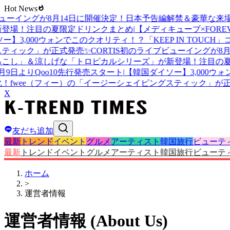
Hot News
ューイングが8月14日に開催決定！日本予告編解禁＆豪華な来場
場！注目の夏限定ドリンクまとめ
|
【メディキューブ×FOREVE
3,000ウォンでこのクオリティ！？「KEEP IN TOUCH
ィック」が正式発売✨
CORTIS初のライブビューイングが8月
し」＆涼しげな「トロピカルシリーズ」が新登場！注目の夏限
よりQoo10先行発売スタート
|
【韓国ダイソー】3,000ウォン
wee（フィー）の「イージーシェイピングスティック」が正式
X
友だち追加
最新
トレンド
イベント
グルメ
アーティスト
韓国旅行
ビューテ
最新
トレンド
イベント
グルメ
アーティスト
韓国旅行
ビューテ
ホーム
>
運営者情報
運営者情報 (About Us)