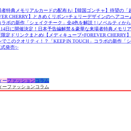
者特典メモリアルカードの配布も
|
【韓国ゴンチャ】待望の「超糖
R CHERRY】ときめくリボン×チェリーデザインのヘアコームが登
」コラボの新作「シェイクチーク」全4色を解説！
|
ノベルティから待望
14日に開催決定！日本予告編解禁＆豪華な来場者特典メモリアル
定ドリンクまとめ
|
【メディキューブ×FOREVER CHERRY
でこのクオリティ！？「KEEP IN TOUCH」コラボの新作「シ
発売✨
ィー
ファッション
コラム
ィー
ファッション
コラム