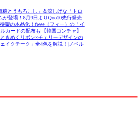
とうもろこし」＆涼しげな「トロ
場！8月9日よりQoo10先行発売
の本品化！fwee（フィー）の「イ
カードの配布も
|
【韓国ゴンチャ】
】ときめくリボン×チェリーデザインの
ェイクチーク」全4色を解説！
|
ノベル