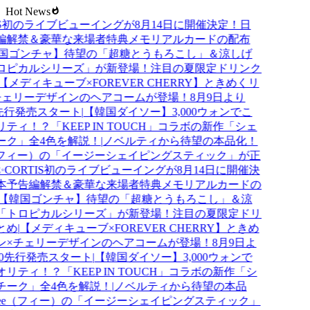
Hot News
IS初のライブビューイングが8月14日に開催決定！日
編解禁＆豪華な来場者特典メモリアルカードの配布
国ゴンチャ】待望の「超糖とうもろこし」＆涼しげ
ロピカルシリーズ」が新登場！注目の夏限定ドリンク
【メディキューブ×FOREVER CHERRY】ときめくリ
ェリーデザインのヘアコームが登場！8月9日より
0先行発売スタート
|
【韓国ダイソー】3,000ウォンでこ
ティ！？「KEEP IN TOUCH」コラボの新作「シェ
ク」全4色を解説！
|
ノベルティから待望の本品化！
（フィー）の「イージーシェイピングスティック」が正
CORTIS初のライブビューイングが8月14日に開催決
本予告編解禁＆豪華な来場者特典メモリアルカードの
【韓国ゴンチャ】待望の「超糖とうもろこし」＆涼
「トロピカルシリーズ」が新登場！注目の夏限定ドリ
とめ
|
【メディキューブ×FOREVER CHERRY】ときめ
×チェリーデザインのヘアコームが登場！8月9日よ
10先行発売スタート
|
【韓国ダイソー】3,000ウォンで
リティ！？「KEEP IN TOUCH」コラボの新作「シ
ーク」全4色を解説！
|
ノベルティから待望の本品
ee（フィー）の「イージーシェイピングスティック」