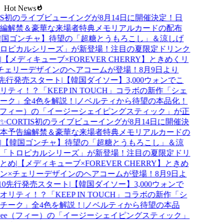
Hot News
TIS初のライブビューイングが8月14日に開催決定！日
編解禁＆豪華な来場者特典メモリアルカードの配布
国ゴンチャ】待望の「超糖とうもろこし」＆涼しげ
ロピカルシリーズ」が新登場！注目の夏限定ドリンク
【メディキューブ×FOREVER CHERRY】ときめくリ
チェリーデザインのヘアコームが登場！8月9日より
0先行発売スタート
|
【韓国ダイソー】3,000ウォンでこ
ティ！？「KEEP IN TOUCH」コラボの新作「シェ
ーク」全4色を解説！
|
ノベルティから待望の本品化！
e（フィー）の「イージーシェイピングスティック」が正
✨
CORTIS初のライブビューイングが8月14日に開催決
本予告編解禁＆豪華な来場者特典メモリアルカードの
【韓国ゴンチャ】待望の「超糖とうもろこし」＆涼
「トロピカルシリーズ」が新登場！注目の夏限定ドリ
とめ
|
【メディキューブ×FOREVER CHERRY】ときめ
ン×チェリーデザインのヘアコームが登場！8月9日よ
10先行発売スタート
|
【韓国ダイソー】3,000ウォンで
リティ！？「KEEP IN TOUCH」コラボの新作「シ
チーク」全4色を解説！
|
ノベルティから待望の本品
wee（フィー）の「イージーシェイピングスティック」