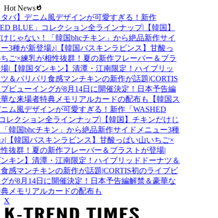
Hot News
タバ】デニム風デザインが可愛すぎる！新作
ED BLUE」コレクション全ラインナップ
|
【韓国】
けじゃない！「韓国bhcチキン」から絶品新作サイ
3種が新登場♪
|
【韓国バスキンラビンス】甘酸っ
ちご×練乳が相性抜群！夏の新作フレーバー＆ブラ
場
|
【韓国ダンキン】清潭・江南限定！ハイブリッ
ツ＆パリパリ食感マンチキンの新作が話題
|
CORTIS
ブビューイングが8月14日に開催決定！日本予告編
華な来場者特典メモリアルカードの配布も
【韓国ス
ニム風デザインが可愛すぎる！新作「WASHED
」コレクション全ラインナップ
|
【韓国】チキンだけじ
「韓国bhcチキン」から絶品新作サイドメニュー3種
|
【韓国バスキンラビンス】甘酸っぱい山いちご×
性抜群！夏の新作フレーバー＆ブラストが登場
|
ンキン】清潭・江南限定！ハイブリッドドーナツ＆
食感マンチキンの新作が話題
|
CORTIS初のライブビ
グが8月14日に開催決定！日本予告編解禁＆豪華な
典メモリアルカードの配布も
X