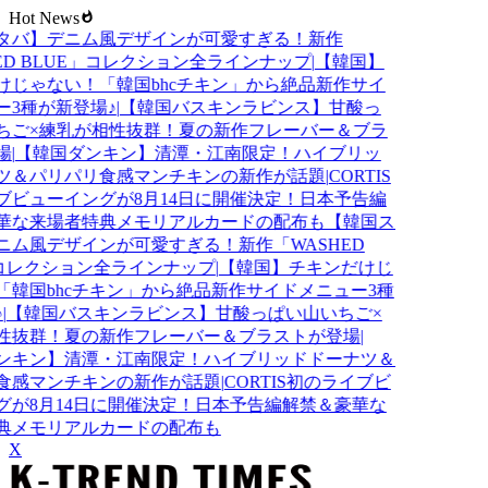
Hot News
タバ】デニム風デザインが可愛すぎる！新作
ED BLUE」コレクション全ラインナップ
|
【韓国】
じゃない！「韓国bhcチキン」から絶品新作サイ
3種が新登場♪
|
【韓国バスキンラビンス】甘酸っ
ご×練乳が相性抜群！夏の新作フレーバー＆ブラ
場
|
【韓国ダンキン】清潭・江南限定！ハイブリッ
ツ＆パリパリ食感マンチキンの新作が話題
|
CORTIS
ビューイングが8月14日に開催決定！日本予告編
華な来場者特典メモリアルカードの配布も
【韓国ス
ム風デザインが可愛すぎる！新作「WASHED
コレクション全ラインナップ
|
【韓国】チキンだけじ
韓国bhcチキン」から絶品新作サイドメニュー3種
【韓国バスキンラビンス】甘酸っぱい山いちご×
性抜群！夏の新作フレーバー＆ブラストが登場
|
ンキン】清潭・江南限定！ハイブリッドドーナツ＆
食感マンチキンの新作が話題
|
CORTIS初のライブビ
が8月14日に開催決定！日本予告編解禁＆豪華な
典メモリアルカードの配布も
X