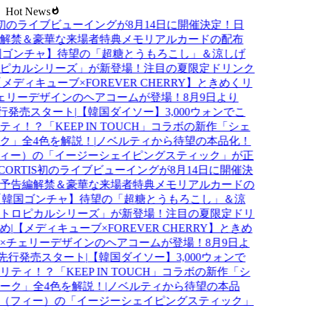
Hot News
S初のライブビューイングが8月14日に開催決定！日
解禁＆豪華な来場者特典メモリアルカードの配布
ゴンチャ】待望の「超糖とうもろこし」＆涼しげ
ピカルシリーズ」が新登場！注目の夏限定ドリンク
メディキューブ×FOREVER CHERRY】ときめくリ
リーデザインのヘアコームが登場！8月9日より
先行発売スタート
|
【韓国ダイソー】3,000ウォンでこ
ィ！？「KEEP IN TOUCH」コラボの新作「シェ
ク」全4色を解説！
|
ノベルティから待望の本品化！
フィー）の「イージーシェイピングスティック」が正
ORTIS初のライブビューイングが8月14日に開催決
予告編解禁＆豪華な来場者特典メモリアルカードの
韓国ゴンチャ】待望の「超糖とうもろこし」＆涼
トロピカルシリーズ」が新登場！注目の夏限定ドリ
め
|
【メディキューブ×FOREVER CHERRY】ときめ
×チェリーデザインのヘアコームが登場！8月9日よ
0先行発売スタート
|
【韓国ダイソー】3,000ウォンで
ティ！？「KEEP IN TOUCH」コラボの新作「シ
ーク」全4色を解説！
|
ノベルティから待望の本品
e（フィー）の「イージーシェイピングスティック」