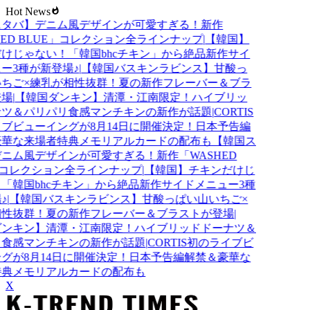
Hot News
タバ】デニム風デザインが可愛すぎる！新作
ED BLUE」コレクション全ラインナップ
|
【韓国】
けじゃない！「韓国bhcチキン」から絶品新作サイ
ー3種が新登場♪
|
【韓国バスキンラビンス】甘酸っ
ちご×練乳が相性抜群！夏の新作フレーバー＆ブラ
場
|
【韓国ダンキン】清潭・江南限定！ハイブリッ
ツ＆パリパリ食感マンチキンの新作が話題
|
CORTIS
ブビューイングが8月14日に開催決定！日本予告編
華な来場者特典メモリアルカードの配布も
【韓国ス
ニム風デザインが可愛すぎる！新作「WASHED
」コレクション全ラインナップ
|
【韓国】チキンだけじ
「韓国bhcチキン」から絶品新作サイドメニュー3種
|
【韓国バスキンラビンス】甘酸っぱい山いちご×
性抜群！夏の新作フレーバー＆ブラストが登場
|
ンキン】清潭・江南限定！ハイブリッドドーナツ＆
食感マンチキンの新作が話題
|
CORTIS初のライブビ
グが8月14日に開催決定！日本予告編解禁＆豪華な
典メモリアルカードの配布も
X