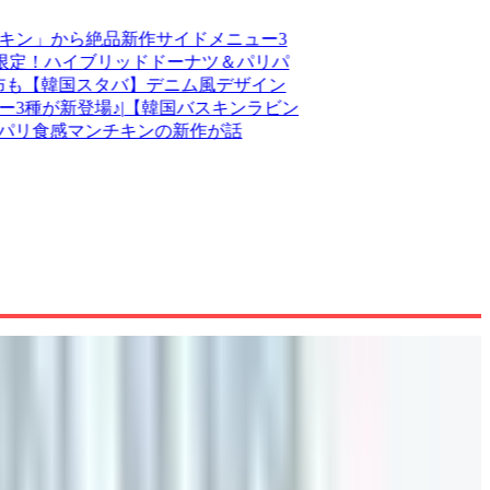
」から絶品新作サイドメニュー3
ハイブリッドドーナツ＆パリパ
韓国スタバ】デニム風デザイン
が新登場♪
|
【韓国バスキンラビン
感マンチキンの新作が話