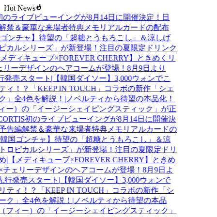
Hot News
S初のライブビューイングが8月14日に開催決定！日
解禁＆豪華な来場者特典メモリアルカードの配布
ゴンチャ】待望の「超糖とうもろこし」＆涼しげ
ピカルシリーズ」が新登場！注目の夏限定ドリンク
ディキューブ×FOREVER CHERRY】ときめくリ
リーデザインのヘアコームが登場！8月9日より
先行発売スタート
|
【韓国ダイソー】3,000ウォンでこ
ィ！？「KEEP IN TOUCH」コラボの新作「シェ
」全4色を解説！
|
ノベルティから待望の本品化！
フィー）の「イージーシェイピングスティック」が正
ORTIS初のライブビューイングが8月14日に開催決
予告編解禁＆豪華な来場者特典メモリアルカードの
韓国ゴンチャ】待望の「超糖とうもろこし」＆涼
トロピカルシリーズ」が新登場！注目の夏限定ドリ
め
|
【メディキューブ×FOREVER CHERRY】ときめ
チェリーデザインのヘアコームが登場！8月9日よ
0先行発売スタート
|
【韓国ダイソー】3,000ウォンで
ティ！？「KEEP IN TOUCH」コラボの新作「シ
ク」全4色を解説！
|
ノベルティから待望の本品
e（フィー）の「イージーシェイピングスティック」