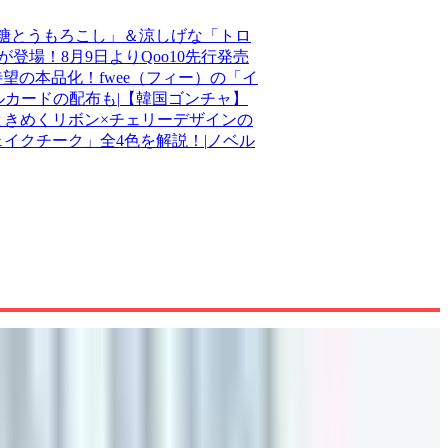
うもろこし」＆涼しげな「トロ
！8月9日よりQoo10先行発売
品化！fwee（フィー）の「イ
ードの配布も
|
【韓国ゴンチャ】
きめくリボン×チェリーデザインの
イクチーク」全4色を解説！
|
ノベル