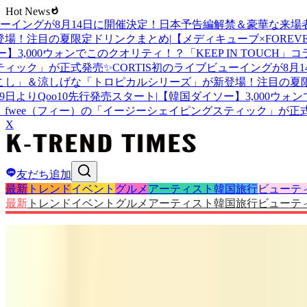
Hot News
ーイングが8月14日に開催決定！日本予告編解禁＆豪華な来場者
！注目の夏限定ドリンクまとめ
|
【メディキューブ×FOREVER 
000ウォンでこのクオリティ！？「KEEP IN TOUCH」コ
ク」が正式発売✨
CORTIS初のライブビューイングが8月1
」＆涼しげな「トロピカルシリーズ」が新登場！注目の夏限定
りQoo10先行発売スタート
|
【韓国ダイソー】3,000ウォンでこ
ee（フィー）の「イージーシェイピングスティック」が正式発売
X
友だち追加
最新
トレンド
イベント
グルメ
アーティスト
韓国旅行
ビューテ
最新
トレンド
イベント
グルメ
アーティスト
韓国旅行
ビューテ
ホーム
>
トレンド
>
ROSÉ（ロゼ）が「GMO SONIC 2025」に出演決