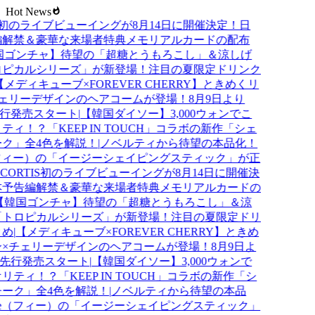
Hot News
S初のライブビューイングが8月14日に開催決定！日
解禁＆豪華な来場者特典メモリアルカードの配布
ゴンチャ】待望の「超糖とうもろこし」＆涼しげ
ピカルシリーズ」が新登場！注目の夏限定ドリンク
メディキューブ×FOREVER CHERRY】ときめくリ
ェリーデザインのヘアコームが登場！8月9日より
先行発売スタート
|
【韓国ダイソー】3,000ウォンでこ
ィ！？「KEEP IN TOUCH」コラボの新作「シェ
ク」全4色を解説！
|
ノベルティから待望の本品化！
（フィー）の「イージーシェイピングスティック」が正
CORTIS初のライブビューイングが8月14日に開催決
予告編解禁＆豪華な来場者特典メモリアルカードの
韓国ゴンチャ】待望の「超糖とうもろこし」＆涼
トロピカルシリーズ」が新登場！注目の夏限定ドリ
め
|
【メディキューブ×FOREVER CHERRY】ときめ
×チェリーデザインのヘアコームが登場！8月9日よ
0先行発売スタート
|
【韓国ダイソー】3,000ウォンで
ティ！？「KEEP IN TOUCH」コラボの新作「シ
ーク」全4色を解説！
|
ノベルティから待望の本品
ee（フィー）の「イージーシェイピングスティック」