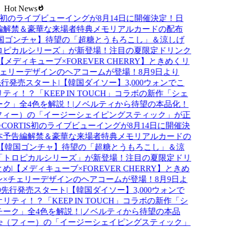
Hot News
IS初のライブビューイングが8月14日に開催決定！日
解禁＆豪華な来場者特典メモリアルカードの配布
国ゴンチャ】待望の「超糖とうもろこし」＆涼しげ
ピカルシリーズ」が新登場！注目の夏限定ドリンク
メディキューブ×FOREVER CHERRY】ときめくリ
ェリーデザインのヘアコームが登場！8月9日より
0先行発売スタート
|
【韓国ダイソー】3,000ウォンでこ
ティ！？「KEEP IN TOUCH」コラボの新作「シェ
ク」全4色を解説！
|
ノベルティから待望の本品化！
（フィー）の「イージーシェイピングスティック」が正
CORTIS初のライブビューイングが8月14日に開催決
予告編解禁＆豪華な来場者特典メモリアルカードの
【韓国ゴンチャ】待望の「超糖とうもろこし」＆涼
トロピカルシリーズ」が新登場！注目の夏限定ドリ
め
|
【メディキューブ×FOREVER CHERRY】ときめ
×チェリーデザインのヘアコームが登場！8月9日よ
10先行発売スタート
|
【韓国ダイソー】3,000ウォンで
リティ！？「KEEP IN TOUCH」コラボの新作「シ
ーク」全4色を解説！
|
ノベルティから待望の本品
ee（フィー）の「イージーシェイピングスティック」