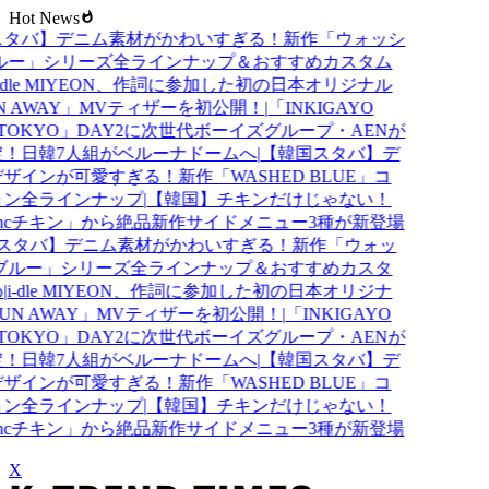
Hot News
タバ】デニム素材がかわいすぎる！新作「ウォッシ
ルー」シリーズ全ラインナップ＆おすすめカスタム
-dle MIYEON、作詞に参加した初の日本オリジナル
 AWAY」MVティザーを初公開！
|
「INKIGAYO
in TOKYO」DAY2に次世代ボーイズグループ・AENが
！日韓7人組がベルーナドームへ
|
【韓国スタバ】デ
インが可愛すぎる！新作「WASHED BLUE」コ
ン全ラインナップ
|
【韓国】チキンだけじゃない！
hcチキン」から絶品新作サイドメニュー3種が新登場
スタバ】デニム素材がかわいすぎる！新作「ウォッ
ブルー」シリーズ全ラインナップ＆おすすめカスタ
i-dle MIYEON、作詞に参加した初の日本オリジナ
N AWAY」MVティザーを初公開！
|
「INKIGAYO
in TOKYO」DAY2に次世代ボーイズグループ・AENが
！日韓7人組がベルーナドームへ
|
【韓国スタバ】デ
インが可愛すぎる！新作「WASHED BLUE」コ
ン全ラインナップ
|
【韓国】チキンだけじゃない！
hcチキン」から絶品新作サイドメニュー3種が新登場
X