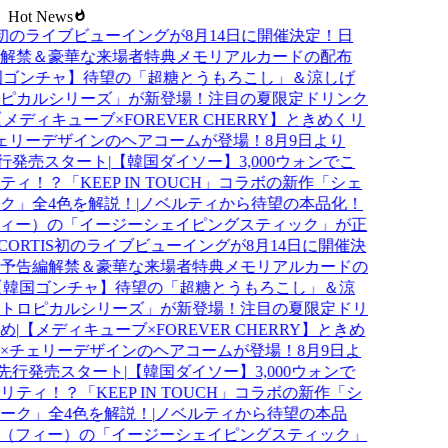
Hot News
S初のライブビューイングが8月14日に開催決定！日
解禁＆豪華な来場者特典メモリアルカードの配布
ゴンチャ】待望の「超糖とうもろこし」＆涼しげ
ピカルシリーズ」が新登場！注目の夏限定ドリンク
メディキューブ×FOREVER CHERRY】ときめくリ
ェリーデザインのヘアコームが登場！8月9日より
先行発売スタート
|
【韓国ダイソー】3,000ウォンでこ
ィ！？「KEEP IN TOUCH」コラボの新作「シェ
ク」全4色を解説！
|
ノベルティから待望の本品化！
フィー）の「イージーシェイピングスティック」が正
ORTIS初のライブビューイングが8月14日に開催決
予告編解禁＆豪華な来場者特典メモリアルカードの
韓国ゴンチャ】待望の「超糖とうもろこし」＆涼
トロピカルシリーズ」が新登場！注目の夏限定ドリ
め
|
【メディキューブ×FOREVER CHERRY】ときめ
×チェリーデザインのヘアコームが登場！8月9日よ
0先行発売スタート
|
【韓国ダイソー】3,000ウォンで
ティ！？「KEEP IN TOUCH」コラボの新作「シ
ーク」全4色を解説！
|
ノベルティから待望の本品
e（フィー）の「イージーシェイピングスティック」