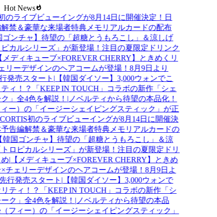
Hot News
S初のライブビューイングが8月14日に開催決定！日
解禁＆豪華な来場者特典メモリアルカードの配布
ゴンチャ】待望の「超糖とうもろこし」＆涼しげ
ピカルシリーズ」が新登場！注目の夏限定ドリンク
メディキューブ×FOREVER CHERRY】ときめくリ
ェリーデザインのヘアコームが登場！8月9日より
先行発売スタート
|
【韓国ダイソー】3,000ウォンでこ
ィ！？「KEEP IN TOUCH」コラボの新作「シェ
ク」全4色を解説！
|
ノベルティから待望の本品化！
（フィー）の「イージーシェイピングスティック」が正
CORTIS初のライブビューイングが8月14日に開催決
予告編解禁＆豪華な来場者特典メモリアルカードの
韓国ゴンチャ】待望の「超糖とうもろこし」＆涼
トロピカルシリーズ」が新登場！注目の夏限定ドリ
め
|
【メディキューブ×FOREVER CHERRY】ときめ
×チェリーデザインのヘアコームが登場！8月9日よ
0先行発売スタート
|
【韓国ダイソー】3,000ウォンで
ティ！？「KEEP IN TOUCH」コラボの新作「シ
ーク」全4色を解説！
|
ノベルティから待望の本品
ee（フィー）の「イージーシェイピングスティック」