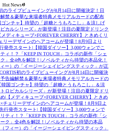
Hot News
S初のライブビューイングが8月14日に開催決定！日
解禁＆豪華な来場者特典メモリアルカードの配布
ゴンチャ】待望の「超糖とうもろこし」＆涼しげ
ピカルシリーズ」が新登場！注目の夏限定ドリンク
メディキューブ×FOREVER CHERRY】ときめくリ
ェリーデザインのヘアコームが登場！8月9日より
先行発売スタート
|
【韓国ダイソー】3,000ウォンでこ
ィ！？「KEEP IN TOUCH」コラボの新作「シェ
ク」全4色を解説！
|
ノベルティから待望の本品化！
（フィー）の「イージーシェイピングスティック」が正
CORTIS初のライブビューイングが8月14日に開催決
予告編解禁＆豪華な来場者特典メモリアルカードの
韓国ゴンチャ】待望の「超糖とうもろこし」＆涼
トロピカルシリーズ」が新登場！注目の夏限定ドリ
め
|
【メディキューブ×FOREVER CHERRY】ときめ
×チェリーデザインのヘアコームが登場！8月9日よ
0先行発売スタート
|
【韓国ダイソー】3,000ウォンで
ティ！？「KEEP IN TOUCH」コラボの新作「シ
ーク」全4色を解説！
|
ノベルティから待望の本品
ee（フィー）の「イージーシェイピングスティック」