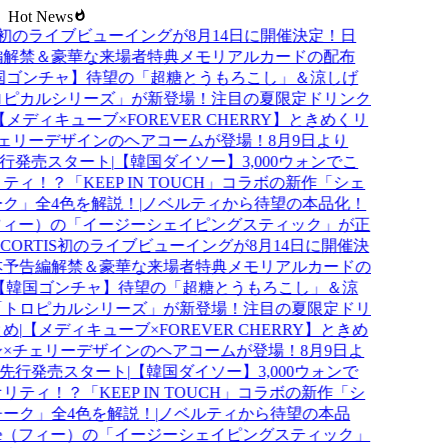
Hot News
S初のライブビューイングが8月14日に開催決定！日
解禁＆豪華な来場者特典メモリアルカードの配布
ゴンチャ】待望の「超糖とうもろこし」＆涼しげ
ピカルシリーズ」が新登場！注目の夏限定ドリンク
メディキューブ×FOREVER CHERRY】ときめくリ
ェリーデザインのヘアコームが登場！8月9日より
先行発売スタート
|
【韓国ダイソー】3,000ウォンでこ
ィ！？「KEEP IN TOUCH」コラボの新作「シェ
ク」全4色を解説！
|
ノベルティから待望の本品化！
（フィー）の「イージーシェイピングスティック」が正
CORTIS初のライブビューイングが8月14日に開催決
予告編解禁＆豪華な来場者特典メモリアルカードの
韓国ゴンチャ】待望の「超糖とうもろこし」＆涼
トロピカルシリーズ」が新登場！注目の夏限定ドリ
め
|
【メディキューブ×FOREVER CHERRY】ときめ
×チェリーデザインのヘアコームが登場！8月9日よ
0先行発売スタート
|
【韓国ダイソー】3,000ウォンで
ティ！？「KEEP IN TOUCH」コラボの新作「シ
ーク」全4色を解説！
|
ノベルティから待望の本品
ee（フィー）の「イージーシェイピングスティック」