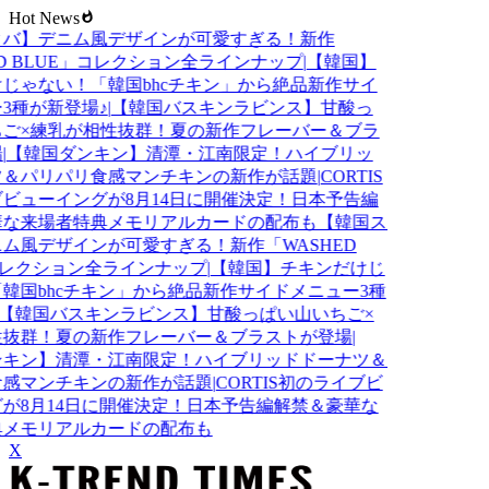
Hot News
バ】デニム風デザインが可愛すぎる！新作
D BLUE」コレクション全ラインナップ
|
【韓国】
じゃない！「韓国bhcチキン」から絶品新作サイ
種が新登場♪
|
【韓国バスキンラビンス】甘酸っ
ご×練乳が相性抜群！夏の新作フレーバー＆ブラ
【韓国ダンキン】清潭・江南限定！ハイブリッ
＆パリパリ食感マンチキンの新作が話題
|
CORTIS
ビューイングが8月14日に開催決定！日本予告編
な来場者特典メモリアルカードの配布も
【韓国ス
ム風デザインが可愛すぎる！新作「WASHED
レクション全ラインナップ
|
【韓国】チキンだけじ
国bhcチキン」から絶品新作サイドメニュー3種
【韓国バスキンラビンス】甘酸っぱい山いちご×
抜群！夏の新作フレーバー＆ブラストが登場
|
キン】清潭・江南限定！ハイブリッドドーナツ＆
感マンチキンの新作が話題
|
CORTIS初のライブビ
が8月14日に開催決定！日本予告編解禁＆豪華な
メモリアルカードの配布も
X