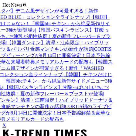
Hot News
タバ】デニム風デザインが可愛すぎる！新作
ED BLUE」コレクション全ラインナップ
|
【韓国】
けじゃない！「韓国bhcチキン」から絶品新作サイ
ー3種が新登場♪
|
【韓国バスキンラビンス】甘酸っ
ちご×練乳が相性抜群！夏の新作フレーバー＆ブラ
場
|
【韓国ダンキン】清潭・江南限定！ハイブリッ
ツ＆パリパリ食感マンチキンの新作が話題
|
CORTIS
ブビューイングが8月14日に開催決定！日本予告編
華な来場者特典メモリアルカードの配布も
【韓国ス
ニム風デザインが可愛すぎる！新作「WASHED
」コレクション全ラインナップ
|
【韓国】チキンだけじ
「韓国bhcチキン」から絶品新作サイドメニュー3種
|
【韓国バスキンラビンス】甘酸っぱい山いちご×
性抜群！夏の新作フレーバー＆ブラストが登場
|
ンキン】清潭・江南限定！ハイブリッドドーナツ＆
食感マンチキンの新作が話題
|
CORTIS初のライブビ
グが8月14日に開催決定！日本予告編解禁＆豪華な
典メモリアルカードの配布も
X