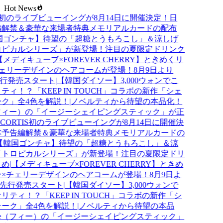
Hot News
S初のライブビューイングが8月14日に開催決定！日
解禁＆豪華な来場者特典メモリアルカードの配布
ゴンチャ】待望の「超糖とうもろこし」＆涼しげ
ピカルシリーズ」が新登場！注目の夏限定ドリンク
メディキューブ×FOREVER CHERRY】ときめくリ
ェリーデザインのヘアコームが登場！8月9日より
先行発売スタート
|
【韓国ダイソー】3,000ウォンでこ
ィ！？「KEEP IN TOUCH」コラボの新作「シェ
ク」全4色を解説！
|
ノベルティから待望の本品化！
（フィー）の「イージーシェイピングスティック」が正
CORTIS初のライブビューイングが8月14日に開催決
予告編解禁＆豪華な来場者特典メモリアルカードの
韓国ゴンチャ】待望の「超糖とうもろこし」＆涼
トロピカルシリーズ」が新登場！注目の夏限定ドリ
め
|
【メディキューブ×FOREVER CHERRY】ときめ
×チェリーデザインのヘアコームが登場！8月9日よ
0先行発売スタート
|
【韓国ダイソー】3,000ウォンで
ティ！？「KEEP IN TOUCH」コラボの新作「シ
ーク」全4色を解説！
|
ノベルティから待望の本品
ee（フィー）の「イージーシェイピングスティック」