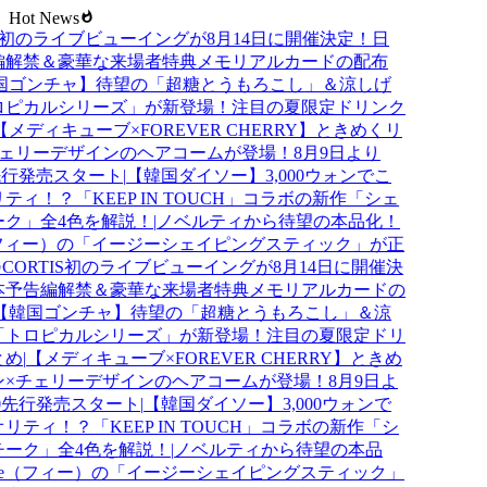
Hot News
IS初のライブビューイングが8月14日に開催決定！日
解禁＆豪華な来場者特典メモリアルカードの配布
ゴンチャ】待望の「超糖とうもろこし」＆涼しげ
ピカルシリーズ」が新登場！注目の夏限定ドリンク
メディキューブ×FOREVER CHERRY】ときめくリ
ェリーデザインのヘアコームが登場！8月9日より
先行発売スタート
|
【韓国ダイソー】3,000ウォンでこ
ィ！？「KEEP IN TOUCH」コラボの新作「シェ
ク」全4色を解説！
|
ノベルティから待望の本品化！
（フィー）の「イージーシェイピングスティック」が正
CORTIS初のライブビューイングが8月14日に開催決
予告編解禁＆豪華な来場者特典メモリアルカードの
韓国ゴンチャ】待望の「超糖とうもろこし」＆涼
トロピカルシリーズ」が新登場！注目の夏限定ドリ
め
|
【メディキューブ×FOREVER CHERRY】ときめ
×チェリーデザインのヘアコームが登場！8月9日よ
0先行発売スタート
|
【韓国ダイソー】3,000ウォンで
ティ！？「KEEP IN TOUCH」コラボの新作「シ
ーク」全4色を解説！
|
ノベルティから待望の本品
ee（フィー）の「イージーシェイピングスティック」