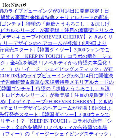
Hot News
S初のライブビューイングが8月14日に開催決定！日
解禁＆豪華な来場者特典メモリアルカードの配布
ゴンチャ】待望の「超糖とうもろこし」＆涼しげ
ピカルシリーズ」が新登場！注目の夏限定ドリンク
メディキューブ×FOREVER CHERRY】ときめくリ
ェリーデザインのヘアコームが登場！8月9日より
先行発売スタート
|
【韓国ダイソー】3,000ウォンでこ
ィ！？「KEEP IN TOUCH」コラボの新作「シェ
ク」全4色を解説！
|
ノベルティから待望の本品化！
（フィー）の「イージーシェイピングスティック」が正
CORTIS初のライブビューイングが8月14日に開催決
予告編解禁＆豪華な来場者特典メモリアルカードの
韓国ゴンチャ】待望の「超糖とうもろこし」＆涼
トロピカルシリーズ」が新登場！注目の夏限定ドリ
め
|
【メディキューブ×FOREVER CHERRY】ときめ
×チェリーデザインのヘアコームが登場！8月9日よ
0先行発売スタート
|
【韓国ダイソー】3,000ウォンで
ティ！？「KEEP IN TOUCH」コラボの新作「シ
ーク」全4色を解説！
|
ノベルティから待望の本品
ee（フィー）の「イージーシェイピングスティック」